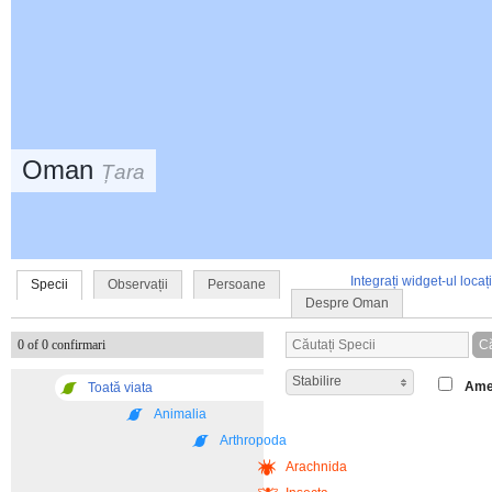
Oman
Țara
Integrați widget-ul locaț
Specii
Observații
Persoane
Despre Oman
0 of 0 confirmari
Stabilire
Ame
Toată viata
Animalia
Arthropoda
Arachnida