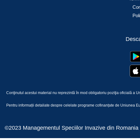
Conf
Pol
Desca
Conţinutul acestui material nu reprezintă în mod obligatoriu poziţia oficială 
Pentru informații detaliate despre celelate programe cofinanțate de Uniunea Eu
©2023 Managementul Speciilor Invazive din Romania