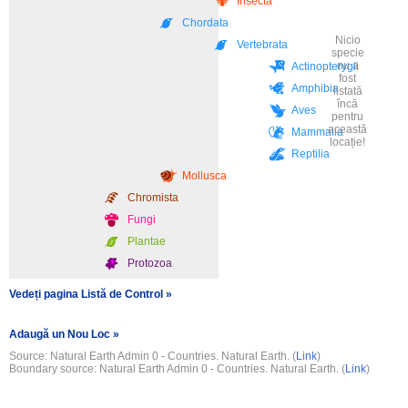
Insecta
Chordata
Nicio
Vertebrata
specie
nu a
Actinopterygii
fost
Amphibia
listată
încă
Aves
pentru
această
Mammalia
locație!
Reptilia
Mollusca
Chromista
Fungi
Plantae
Protozoa
Vedeți pagina Listă de Control
Adaugă un Nou Loc
Source: Natural Earth Admin 0 - Countries. Natural Earth. (
Link
)
Boundary source: Natural Earth Admin 0 - Countries. Natural Earth. (
Link
)