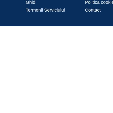
Ghid
Politica cooki
Termenii Serviciului
Contact
Conţinutul acestui material nu reprezintă în mod obligatoriu poziţ
Pentru informații detaliate despre celelate programe cofinanțate d