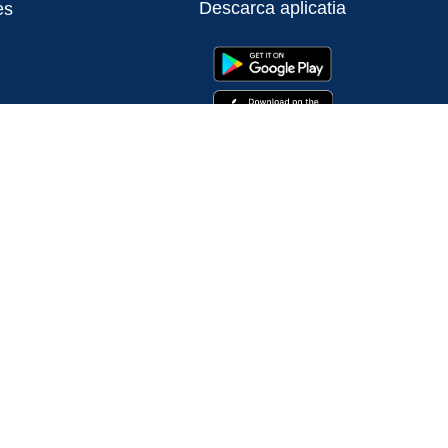
Descarca aplicatia
es
ia oficială a Uniunii Europene sau a Guvernului României
e Uniunea Europeană, vă invităm să vizitați
www.fonduri-ue.ro