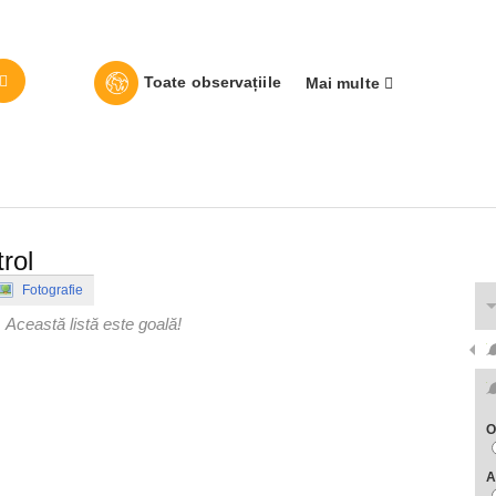
Toate observațiile
Mai multe
rol
Fotografie
Această listă este goală!
O
A