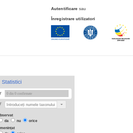
Autentificare
sau
Înregistrare utilizatori
Statistici
0 din 0 confirmate
bservat
da
nu
orice
menințat