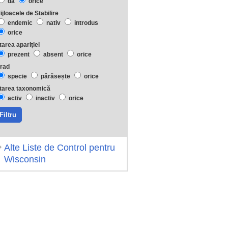
da
orice
ijloacele de Stabilire
endemic
nativ
introdus
orice
tarea apariției
prezent
absent
orice
rad
specie
părăsește
orice
tarea taxonomică
activ
inactiv
orice
Alte Liste de Control pentru
Wisconsin